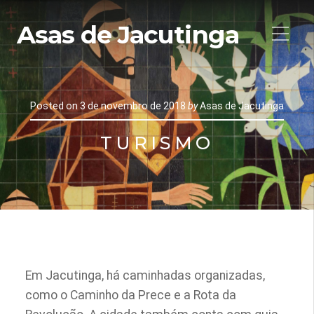
Asas de Jacutinga
Posted on
3 de novembro de 2018
by
Asas de Jacutinga
TURISMO
Em Jacutinga, há caminhadas organizadas,
como o Caminho da Prece e a Rota da